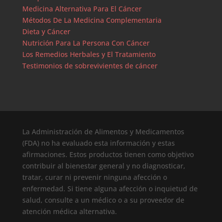
Medicina Alternativa Para El Cáncer
Métodos De La Medicina Complementaria
Dieta y Cáncer
Nutrición Para La Persona Con Cáncer
Los Remedios Herbales y El Tratamiento
Testimonios de sobrevivientes de cáncer
La Administración de Alimentos y Medicamentos
(FDA) no ha evaluado esta información y estas
afirmaciones. Estos productos tienen como objetivo
contribuir al bienestar general y no diagnosticar,
tratar, curar ni prevenir ninguna afección o
enfermedad. Si tiene alguna afección o inquietud de
salud, consulte a un médico o a su proveedor de
atención médica alternativa.