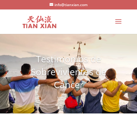
info@tianxian.com
Testimonios de
Sobrevivientes de
Cáncer