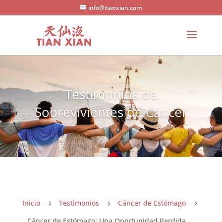
info@tianxian.com
Testimonios de
Sobrevivientes de Cáncer
Inicio
Testimonios
Cáncer de Estómago
5
5
5
Cáncer de Estómago: Una Oportunidad Perdida