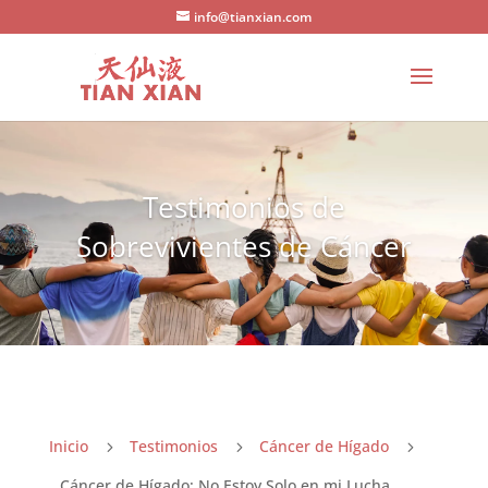
info@tianxian.com
Testimonios de
Sobrevivientes de Cáncer
Inicio
Testimonios
Cáncer de Hígado
5
5
5
Cáncer de Hígado: No Estoy Solo en mi Lucha