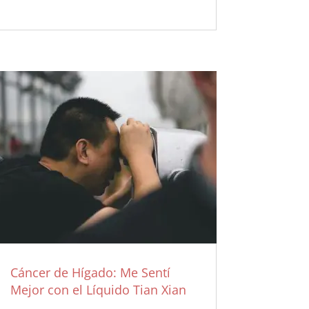
Cáncer de Hígado: Me Sentí
Mejor con el Líquido Tian Xian