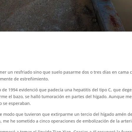
ener un resfriado sino que suelo pasarme dos o tres días en cama
almente de estreñimiento.
de 1994 evidenció que padecía una hepatitis del tipo C, que degene
rme el bazo, se halló tumoración en partes del hígado. Aunque me
mo se esperaban.
e modo que tuvieron que extirparme un tercio del hígado amén de la
 me he sometido a cinco operaciones de embolización de la arteri
pecé a tomar el líquido Tian Xian. Gracias a él recuperé la fuerz