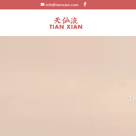
info@tianxian.com
Te