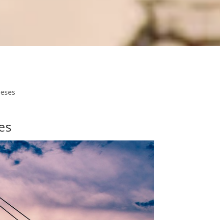
Meses
es