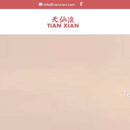
info@tianxian.com
Te