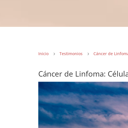
Inicio
Testimonios
Cáncer de Linfom
5
5
Cáncer de Linfoma: Célu