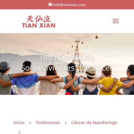
info@tianxian.com
Testimonios de
Sobrevivientes de Cáncer
Inicio
Testimonios
Cáncer de Nasofaringe
5
5
5