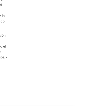
al
e la
ado
gión
o el
o
ios.»