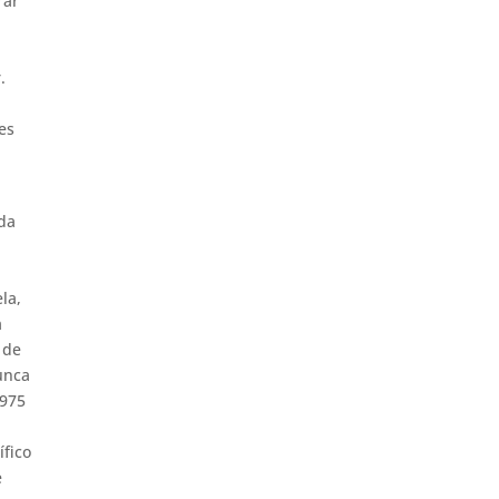
rar
.
es
ada
la,
a
 de
Nunca
1975
ífico
e