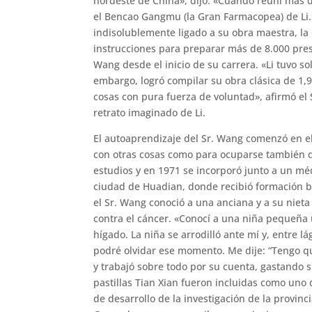
nordeste de China», dijo. «Cuando reuní más 
el Bencao Gangmu (la Gran Farmacopea) de Li.»
indisolublemente ligado a su obra maestra, l
instrucciones para preparar más de 8.000 presc
Wang desde el inicio de su carrera. «Li tuvo s
embargo, logró compilar su obra clásica de 1,
cosas con pura fuerza de voluntad», afirmó el
retrato imaginado de Li.
El autoaprendizaje del Sr. Wang comenzó en e
con otras cosas como para ocuparse también de
estudios y en 1971 se incorporó junto a un méd
ciudad de Huadian, donde recibió formación bá
el Sr. Wang conoció a una anciana y a su niet
contra el cáncer. «Conocí a una niña pequeña
hígado. La niña se arrodilló ante mí y, entre 
podré olvidar ese momento. Me dije: “Tengo qu
y trabajó sobre todo por su cuenta, gastando
pastillas Tian Xian fueron incluidas como uno 
de desarrollo de la investigación de la provincia