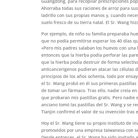
Guangdong, para recopilar prescripciones popu
Ahorraba todas sus raciones de arroz para sus
ladrillo con sus propias manos y, cuando neces
suelo fresco de su tierra natal. El Sr. Wang hi
Por ejemplo, de niño su familia preparaba hue
que no podía permitirse esperar los 40 días q
«Pero mis padres salaban los huevos con una h
entonces que la hierba podía perforar las pared
que la hierba podía destruir de forma selecti
anticancerígenos pudieran atacar las células d
principios de los años ochenta, todo por ensa
el Sr. Wang probó en él sus primeras pastilla
de tomar un fármaco. Tras ello, nadie creía en 
que probaran mis pastillas gratis. Pero nadie 
anciano tomó las pastillas del Sr. Wang y se re
Tianjin confirmó el valor de su invención tras 
Hoy el Sr. Wang tiene su propio instituto de 
promovidos por una empresa taiwanesa con sed
Desde entonces, el Sr. Wang ha sido invitado a