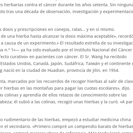
es herbarias contra el cáncer durante los años setenta. Sin ningun
olo tras una década de observación, investigación y experimentaci
as dosis y prescripciones en conejos, ratas… y en sí mismo.
de una hierba hasta alcanzar la dosis máxima aceptable», record
a causa de un experimento.» El resultado estrella de su investiga
 n.º 1»— ya ha sido evaluado por el Instituto Nacional del Cáncer
ecto curativo» en pacientes con cáncer. El Sr. Wang ha recibido
 Estados Unidos, Canadá, Japón, Sudáfrica, Taiwán y el continente
g nació en la ciudad de Huadian, provincia de Jilin, en 1954.
ta, marcados por los recuerdos de recoger hierbas al salir de clas
r hierbas en las montañas para pagar las cuotas escolares», dijo.
las colinas y aprendía de ellos retazos de conocimiento sobre las
eza; él subió a las colinas, recogió unas hierbas y la curó. «A par
to rudimentario de las hierbas, empezó a estudiar medicina china
 en el vecindario. «Primero compré un compendio barato de hierbas