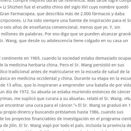
dinero, compré mejores obras de referencia. Más tarde logré comp
 Li Shizhen fue el erudito chino del siglo XVI cuyo nombre quedó
a Gran Farmacopea, que describía más de 2.000 fármacos y daba
ripciones. Li ha sido siempre una fuente de inspiración para el Sr
olo seis años de enseñanza convencional, menos que yo. Y, sin
9 millones de palabras. Por eso digo que se pueden alcanzar grand
 Sr. Wang, que desde su adolescencia tiene colgado en su casa un
l continente en 1969, cuando la sociedad estaba demasiado ocup
 la medicina herbaria china. Pero el Sr. Wang persistió en sus
ico tradicional antes de matricularse en la escuela de salud de la
sica en medicina occidental y china. Durante su etapa en la escue
a de 13 años, que lo inspiraron a emprender una batalla de por vid
 un día de 1972. Su abuela se estaba muriendo entonces de cáncer
lágrimas, me suplicó que curara a su abuela», relató el Sr. Wang. «
e encontrar una cura para el cáncer.”» El Sr. Wang se graduó en 
 su propio dinero y buscando préstamos hasta 1986, cuando sus
de los proyectos financiables de investigación en el programa cient
 de Jilin. El Sr. Wang viajó por todo el país, incluida la provincia d