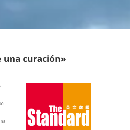
de una curación»
e
00
una