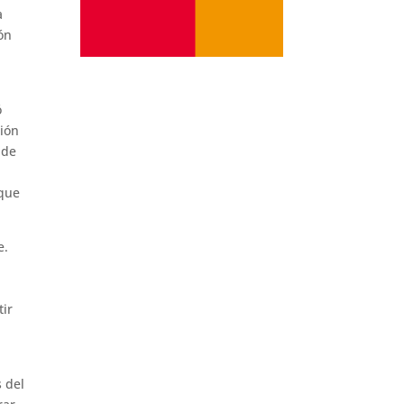
a
ón
ó
ción
 de
 que
e.
tir
 del