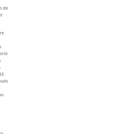
o de
el
re
o
brió
s
a
83,
pués
í
 un
do.