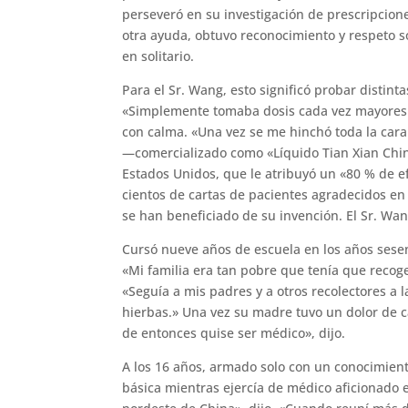
perseveró en su investigación de prescripcion
otra ayuda, obtuvo reconocimiento y respeto s
en solitario.
Para el Sr. Wang, esto significó probar distint
«Simplemente tomaba dosis cada vez mayores 
con calma. «Una vez se me hinchó toda la cara 
—comercializado como «Líquido Tian Xian China
Estados Unidos, que le atribuyó un «80 % de ef
cientos de cartas de pacientes agradecidos en
se han beneficiado de su invención. El Sr. Wan
Cursó nueve años de escuela en los años sesen
«Mi familia era tan pobre que tenía que recoge
«Seguía a mis padres y a otros recolectores a 
hierbas.» Una vez su madre tuvo un dolor de cab
de entonces quise ser médico», dijo.
A los 16 años, armado solo con un conocimien
básica mientras ejercía de médico aficionado