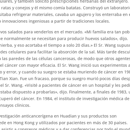
lares, y también solicitó prescripciones herbarias del extranjero.
 ratas y conejos y él mismo comía batatas. Construyó un laboratori
itaba refrigerar materiales, cavaba un agujero y los enterraba en 
zo innovaciones ingeniosas a partir de tradiciones locales.
vos salados para venderlos en el mercado. «Mi familia era tan pob
ue normalmente se necesitan para producir huevos salados», dijo.
ierba, y eso acortaba el tiempo a solo 20 días.» El Sr. Wang supus
es celulares para facilitar la absorción de la sal. Más tarde descu
va las paredes de las células cancerosas, de modo que otros agente
el cáncer con mayor eficacia. El Sr. Wang inició sus experimentos 
yo y error, y cuando su suegro se estaba muriendo de cáncer en 19
s Tian Xian. Fue un fracaso, porque su suegro murió pocos días des
el Sr. Wang. «Visité a pacientes de cáncer en un hospital y les ped
estaba dispuesto a probarlas», dijo. Finalmente, a finales de 1983,
cuperó del cáncer. En 1984, el instituto de investigación médica de
ensayos clínicos.
investigación anticancerígena en Huadian y sus productos son
e en Hong Kong y utilizados por pacientes en más de 30 países.
 asistir a congresos médicos y a dar conferencias por todo el mun