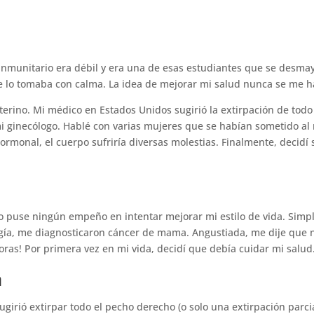
 inmunitario era débil y era una de esas estudiantes que se desma
e lo tomaba con calma. La idea de mejorar mi salud nunca se me h
terino. Mi médico en Estados Unidos sugirió la extirpación de todo
mi ginecólogo. Hablé con varias mujeres que se habían sometido al
rmonal, el cuerpo sufriría diversas molestias. Finalmente, decid
 no puse ningún empeño en intentar mejorar mi estilo de vida. Sim
ugía, me diagnosticaron cáncer de mama. Angustiada, me dije que 
doras! Por primera vez en mi vida, decidí que debía cuidar mi salud
a
irió extirpar todo el pecho derecho (o solo una extirpación parci