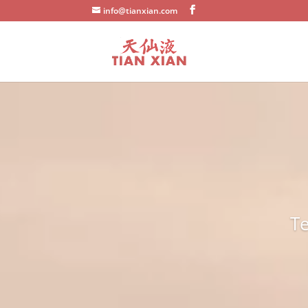
info@tianxian.com
Te