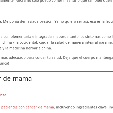
amente. Ahora no solo puedo comer más, sino que también duerm
e. Me ponía demasiada presión. Ya no quiero ser así: esa es la lec
ina complementaria e integrada sí aborda tanto los síntomas como 
l china y la occidental: cuidar la salud de manera integral para in
a y la medicina herbaria china.
e más adecuado para cuidar tu salud. Deja que el cuerpo mantenga
nunca!
er de mama
anza
s
pacientes con cáncer de mama
, incluyendo ingredientes clave, i