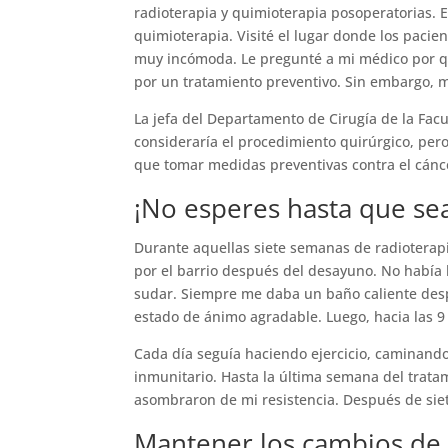
radioterapia y quimioterapia posoperatorias. El
quimioterapia. Visité el lugar donde los pacie
muy incómoda. Le pregunté a mi médico por qué
por un tratamiento preventivo. Sin embargo, 
La jefa del Departamento de Cirugía de la Facu
consideraría el procedimiento quirúrgico, pero
que tomar medidas preventivas contra el cáncer
¡No esperes hasta que se
Durante aquellas siete semanas de radioterapi
por el barrio después del desayuno. No había h
sudar. Siempre me daba un baño caliente desp
estado de ánimo agradable. Luego, hacia las 9 
Cada día seguía haciendo ejercicio, caminando
inmunitario. Hasta la última semana del trata
asombraron de mi resistencia. Después de sie
Mantener los cambios de e