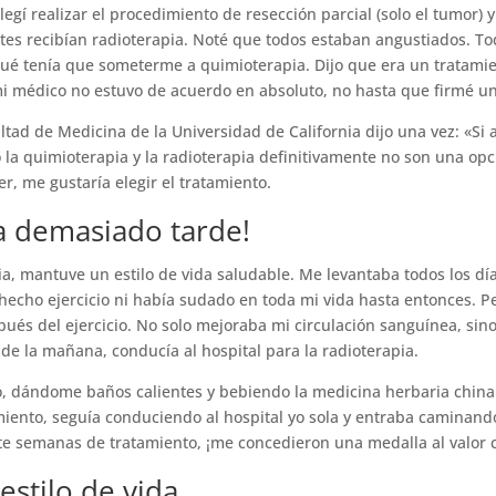
egí realizar el procedimiento de resección parcial (solo el tumor) y
ntes recibían radioterapia. Noté que todos estaban angustiados. T
 tenía que someterme a quimioterapia. Dijo que era un tratamient
mi médico no estuvo de acuerdo en absoluto, no hasta que firmé un
ltad de Medicina de la Universidad de California dijo una vez: «Si
 la quimioterapia y la radioterapia definitivamente no son una opci
, me gustaría elegir el tratamiento.
a demasiado tarde!
a, mantuve un estilo de vida saludable. Me levantaba todos los día
echo ejercicio ni había sudado en toda mi vida hasta entonces. Per
ués del ejercicio. No solo mejoraba mi circulación sanguínea, s
de la mañana, conducía al hospital para la radioterapia.
, dándome baños calientes y bebiendo la medicina herbaria china 
miento, seguía conduciendo al hospital yo sola y entraba caminando
te semanas de tratamiento, ¡me concedieron una medalla al valor
stilo de vida